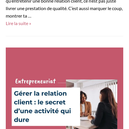
qu’entretenir une bonne relation client, ce n’est pas juste
livrer une prestation de qualité. C’est aussi marquer le coup,
montrer ta …
Cadeaux
Lire la suite »
clients
:
et
si
tu
arrêtais
de
les
choisir
au
hasard
?