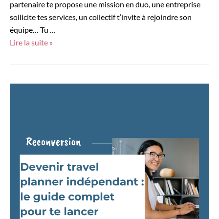
partenaire te propose une mission en duo, une entreprise
sollicite tes services, un collectif t’invite à rejoindre son
équipe… Tu …
Freelance
Lire la suite »
tourisme
:
comment
collaborer
avec
des
agences
quand
on
est
travel
planner