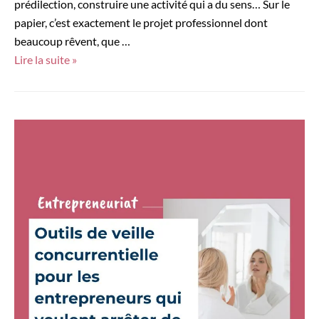
prédilection, construire une activité qui a du sens… Sur le
papier, c’est exactement le projet professionnel dont
beaucoup rêvent, que …
Devenir
Lire la suite »
travel
planner
indépendant
:
le
guide
complet
pour
te
lancer