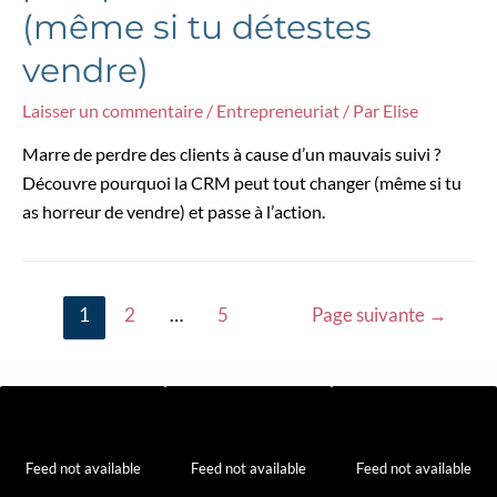
(même si tu détestes
vendre)
Laisser un commentaire
/
Entrepreneuriat
/ Par
Elise
Marre de perdre des clients à cause d’un mauvais suivi ?
Découvre pourquoi la CRM peut tout changer (même si tu
as horreur de vendre) et passe à l’action.
Pagination
1
2
…
5
Page suivante
→
des
publications
Feed not available
Feed not available
Feed not available